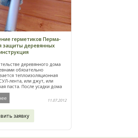
ние герметиков Перма-
я защиты деревянных
 инструкция
ительстве деревянного дома
евнами обязательно
вается теплоизоляционная
СУЛ-лента, или джут, или
ая паста. После усадки дома
у бревнами следует заложить
ым шнуром, например, из ...
нее
11.07.2012
авить заявку