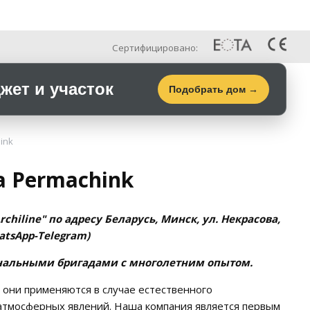
Рус
Галерея
Контакты
Сертифицировано:
ет и участок
Подобрать дом →
ink
 Permachink
hiline" по адресу Беларусь, Минск, ул. Некрасова,
atsApp-Telegram)
нальными бригадами с многолетним опытом.
 они применяются в случае естественного
атмосферных явлений. Наша компания является первым