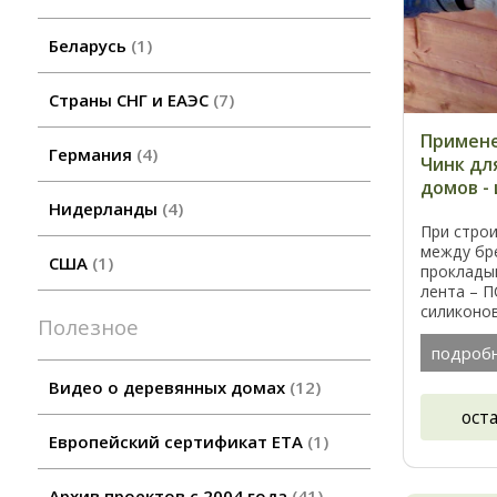
Беларусь
1
Страны СНГ и ЕАЭС
7
Примене
Германия
4
Чинк дл
домов -
Нидерланды
4
При стро
между бр
США
1
проклады
лента – П
силиконов
Полезное
швы межд
специальн
подроб
Видео о деревянных домах
12
ост
Европейский сертификат ETA
1
Архив проектов с 2004 года
41