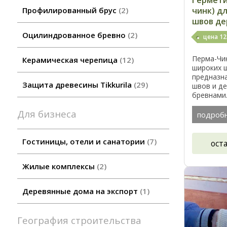
Гермети
Профилированный брус
2
чинк) д
швов де
Оцилиндрованное бревно
2
цена 12
Перма-Чин
Керамическая черепица
12
широких ш
предназн
Защита древесины Tikkurila
29
швов и д
бревнами
свойства 
Для бизнеса
позволяю
подроб
различные 
Гостиницы, отели и санатории
7
ост
Жилые комплексы
2
Деревянные дома на экспорт
1
География строительства