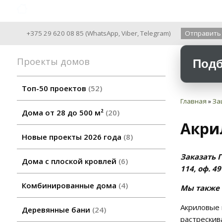
Archiline Wooden Houses since 2004
+375 29 620 08 85
(
WhatsApp
,
Viber
,
Telegram
)
Отправить
Проекты домов
Подб
Топ-50 проектов
52
Главная
»
За
Дома от 28 до 500 м²
20
Акри
Новые проекты 2026 года
8
Заказать Г
Дома с плоской кровлей
6
114, оф. 4
Комбинированные дома
4
Мы также 
Акриловые 
Деревянные бани
24
растрескив