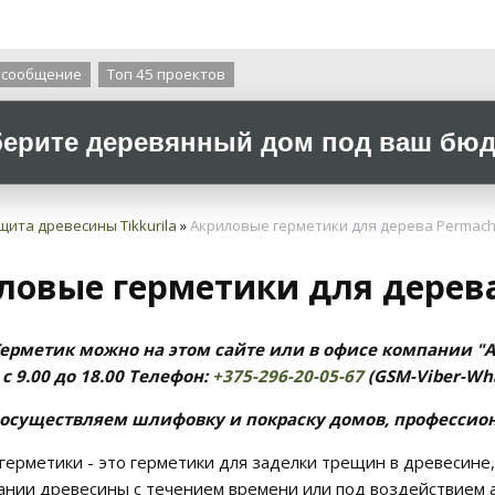
О компании
 сообщение
Топ 45 проектов
ерите деревянный дом под ваш бюдж
щита древесины Tikkurila
»
Акриловые герметики для дерева Permach
ловые герметики для дерева
ерметик можно на этом сайте или в офисе компании "Arc
9 с 9.00 до 18.00 Телефон:
+375-296-20-05-67
(GSM-Viber-Wh
осуществляем шлифовку и покраску домов, профессио
герметики - это герметики для заделки трещин в древесине,
ании древесины с течением времени или под воздействием 