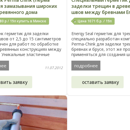
к Perma chink (перма
Специальный герметик 
ля замазывания широких
заделки трещин в древе
ревянного дома
швов между бревнами En
80 р / 19л купить в Минске
Цена 1071 б.р. / 19л
к герметик для заделки
Enerqy Seal герметик для тр
вов от 2,5 до 15 сантиметров
специально разработан ком
ачен для работ по обработке
Perma-Chink для заделки тр
еревянных конструкциях между
бревнах и брусе, этот же п
. Уникальные эластичные
применяться для создания ш
герметика Perma-Chink
всего этот продукт подходи
т составу повторять
трещин и швов шириной до 2
нее
подробнее
11.07.2012
...
сантиметров. ...
авить заявку
оставить заявку