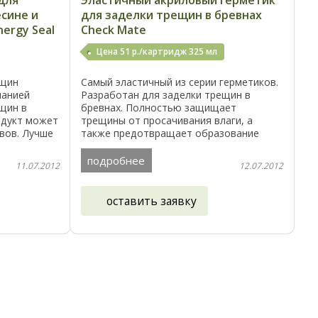
для
Эластичный акриловый герметик
сине и
для заделки трещин в бревнах
ergy Seal
Check Mate
Цена 51 р./картридж 325 мл
ещин
Самый эластичный из серии герметиков.
панией
Разработан для заделки трещин в
ещин в
бревнах. Полностью защищает
родукт может
трещины от просачивания влаги, а
вов. Лучше
также предотвращает образование
т для
плесени. Растягивается при расширении
,5
трещины. Используется только для
подробнее
11.07.2012
12.07.2012
сухой ...
оставить заявку