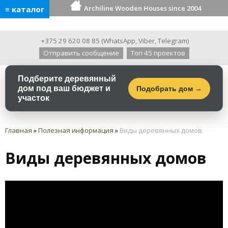
Archiline Wooden Houses since 2004
≡ каталог
+375 29 620 08 85
(
WhatsApp
,
Viber
,
Telegram
)
Отправить сообщение
Топ 45 проектов
Подберите деревянный
дом под ваш бюджет и
Подобрать дом →
участок
Главная
»
Полезная информация
»
Виды деревянных домов
Виды деревянных домов