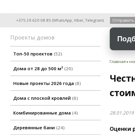
Archiline Wooden Houses since 2004
+375 29 620 08 85
(
WhatsApp
,
Viber
,
Telegram
)
Отправить
Проекты домов
Подб
Топ-50 проектов
52
Главная
»
но
Дома от 28 до 500 м²
20
Чест
Новые проекты 2026 года
8
стои
Дома с плоской кровлей
6
28.01.2019
Комбинированные дома
4
Деревянные бани
24
Оценки р