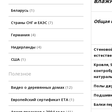
влажн
Беларусь
1
Общая 
Страны СНГ и ЕАЭС
7
Германия
4
Нидерланды
4
Стеновой
естестве
США
1
Кровля, 
контробр
Полезное
натураль
Полы дву
Видео о деревянных домах
12
Подшивка
Европейский сертификат ETA
1
Балки пе
Архив проектов с 2004 года
41