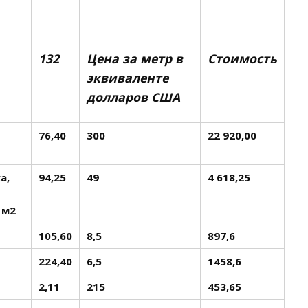
132
Цена за метр в
Стоимость
эквиваленте
долларов США
76,40
300
22 920,00
а,
94,25
49
4 618,25
 м2
105,60
8,5
897,6
224,40
6,5
1458,6
2,11
215
453,65