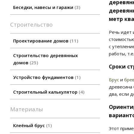
деревянн
Беседки, навесы и гаражи
3
деревянн
метр кв
Строительство
Речь идет 
стоимостью
Проектирование домов
11
с утеплени
работы, т.е
Строительство деревянных
домов
25
Сроки ст
Устройство фундаментов
1
Брус
и
бре
древесина 
Строительный калькулятор
4
два, если 
Ориенти
Материалы
варианто
Клеёный брус
1
Этот приме