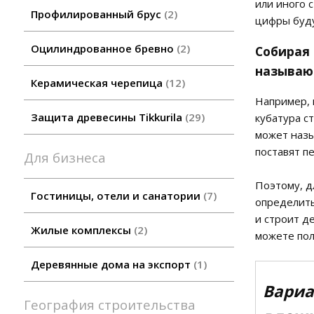
или иного с
Профилированный брус
2
цифры буду
Оцилиндрованное бревно
2
Собирая 
называю
Керамическая черепица
12
Например, 
Защита древесины Tikkurila
29
кубатура с
может назы
поставят п
Для бизнеса
Поэтому, д
Гостиницы, отели и санатории
7
определит
и строит д
Жилые комплексы
2
можете пол
Деревянные дома на экспорт
1
Вариа
География строительства