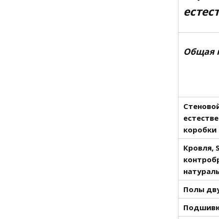
естес
Общая 
Стеновой
естеств
коробки 
Кровля, 
контробр
натураль
Полы дву
Подшивка