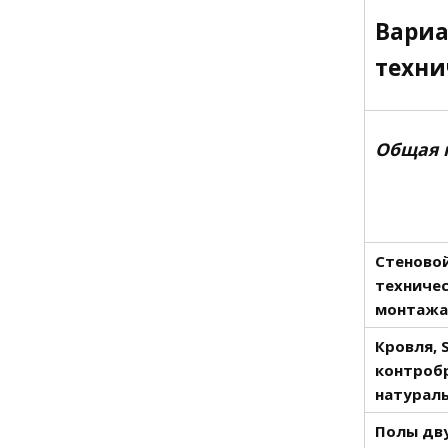
Вариа
техни
Общая 
Стеновой
техничес
монтажа
Кровля, 
контробр
натураль
Полы дву