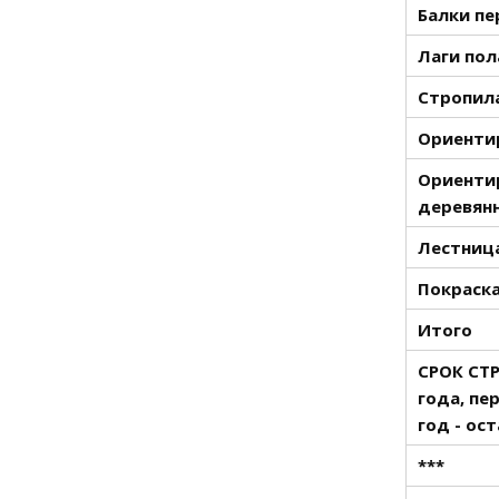
Балки пе
Лаги пол
Стропила
Ориентир
Ориенти
деревянн
Лестница
Покраска
Итого
СРОК СТ
года, пе
год - ос
***