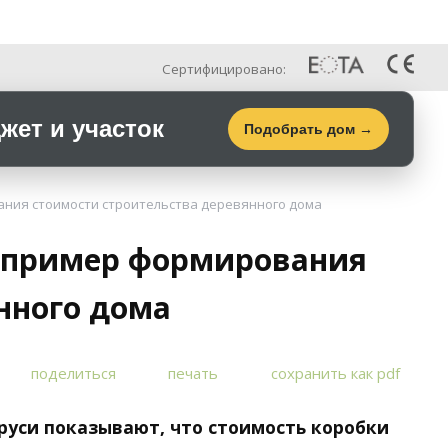
Рус
Галерея
Контакты
Сертифицировано:
ет и участок
Подобрать дом →
ания стоимости строительства деревянного дома
- пример формирования
нного дома
поделиться
печать
сохранить как pdf
руси показывают, что стоимость коробки