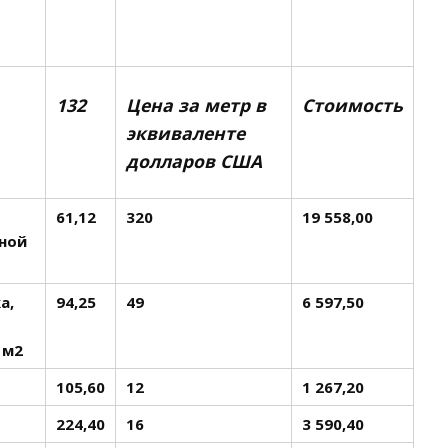
132
Цена за метр в
Стоимость
эквиваленте
долларов США
61,12
320
19 558,00
ной
а,
94,25
49
6 597,50
 м2
105,60
12
1 267,20
224,40
16
3 590,40