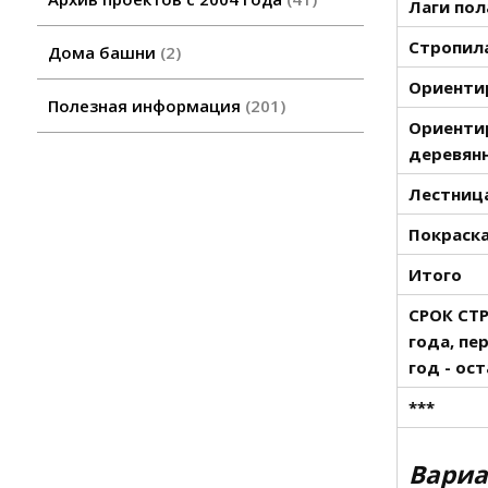
Лаги пол
Стропила
Дома башни
2
Ориентир
Полезная информация
201
Ориенти
деревянн
Лестница
Покраска
Итого
СРОК СТ
года, пе
год - ос
***
Вариа