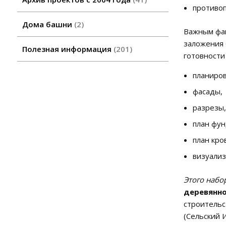
противо
Дома башни
2
Важным фак
заложения
Полезная информация
201
готовности
планиров
фасады,
разрезы,
план фун
план кро
визуализ
Этого набо
деревянно
строительс
(Сельский 