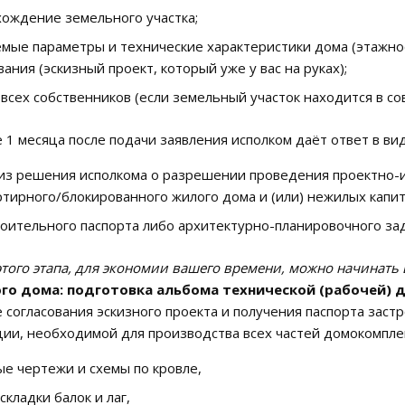
ождение земельного участка;
мые параметры и технические характеристики дома (этажно
ания (эскизный проект, который уже у вас на руках);
 всех собственников (если земельный участок находится в со
 1 месяца после подачи заявления исполком даёт ответ в вид
из решения исполкома о разрешении проведения проектно-и
тирного/блокированного жилого дома и (или) нежилых капи
оительного паспорта либо архитектурно-планировочного за
этого этапа, для экономии вашего времени, можно начинать
го дома: подготовка альбома технической (рабочей) д
е согласования эскизного проекта и получения паспорта зас
ии, необходимой для производства всех частей домокомплект
е чертежи и схемы по кровле,
складки балок и лаг,