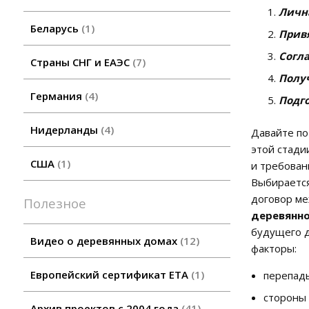
Лична
Беларусь
1
Привя
Согла
Страны СНГ и ЕАЭС
7
Полу
Германия
4
Подг
Нидерланды
4
Давайте по
этой стади
США
1
и требован
Выбирается
договор ме
Полезное
деревянно
будущего д
Видео о деревянных домах
12
факторы:
Европейский сертификат ETA
1
перепады
стороны 
Архив проектов с 2004 года
41