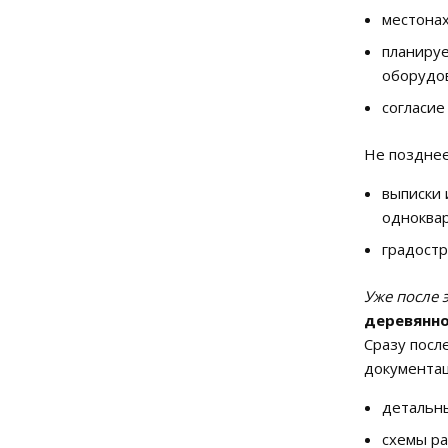
местонах
планируе
оборудов
согласие
Не позднее
выписки 
одноквар
градостр
Уже после 
деревянно
Сразу посл
документац
детальны
схемы ра