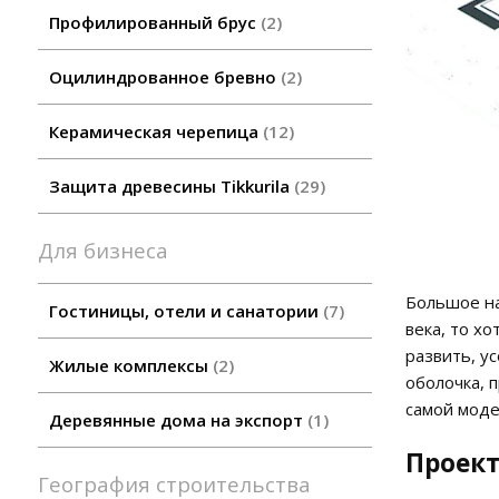
Профилированный брус
2
Оцилиндрованное бревно
2
Керамическая черепица
12
Защита древесины Tikkurila
29
Для бизнеса
Большое на
Гостиницы, отели и санатории
7
века, то х
развить, у
Жилые комплексы
2
оболочка, 
самой моде
Деревянные дома на экспорт
1
Проект
География строительства