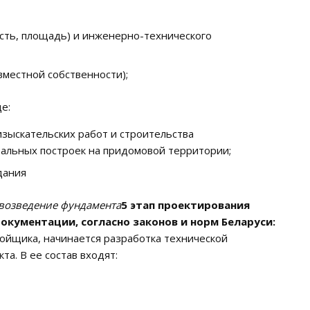
сть, площадь) и инженерно-технического
вместной собственности);
е:
зыскательских работ и строительства
тальных построек на придомовой территории;
дания
 возведение фундамента
5 этап проектирования
окументации, согласно законов и норм Беларуси:
тройщика, начинается разработка технической
а. В ее состав входят: