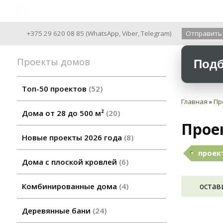
Archiline Wooden Houses since 2004
+375 29 620 08 85
(
WhatsApp
,
Viber
,
Telegram
)
Отправить
Проекты домов
Подб
Топ-50 проектов
52
Главная
»
Пр
Дома от 28 до 500 м²
20
Прое
Новые проекты 2026 года
8
проект
Дома с плоской кровлей
6
остав
Комбинированные дома
4
Деревянные бани
24