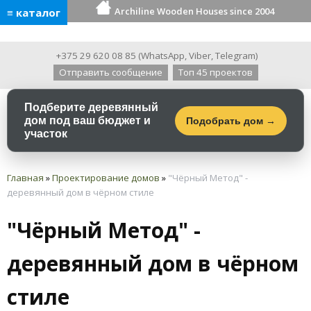
Archiline Wooden Houses since 2004
≡ каталог
+375 29 620 08 85
(
WhatsApp
,
Viber
,
Telegram
)
Отправить сообщение
Топ 45 проектов
Подберите деревянный
дом под ваш бюджет и
Подобрать дом →
участок
Главная
»
Проектирование домов
»
"Чёрный Метод" -
деревянный дом в чёрном стиле
"Чёрный Метод" -
деревянный дом в чёрном
стиле