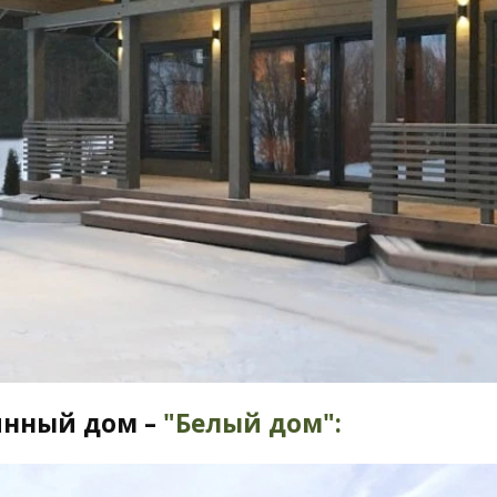
янный дом –
"Белый дом":