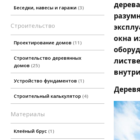
дерева
Беседки, навесы и гаражи
3
разумн
Строительство
эксплу
окна и
Проектирование домов
11
оборуд
Строительство деревянных
листве
домов
25
внутри
Устройство фундаментов
1
Дерев
Строительный калькулятор
4
Материалы
Клеёный брус
1