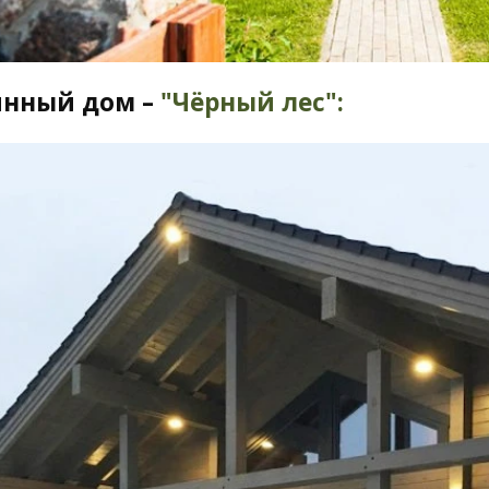
янный дом –
"Чёрный лес":