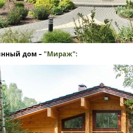
янный дом –
"Мираж":