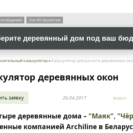
О компании
 сообщение
Топ 45 проектов
ерите деревянный дом под ваш бюдж
роительный калькулятор
»
Калькулятор для расчета деревянных ок
кулятор деревянных окон
ить заявку
26.04.2017
видео
тыре деревянные дома –
"Маяк",
"Чё
енные компанией Archiline в Белару