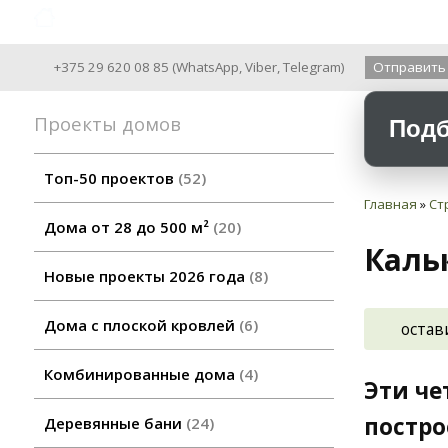
Archiline Wooden Houses since 2004
+375 29 620 08 85
(
WhatsApp
,
Viber
,
Telegram
)
Отправить
Проекты домов
Подб
Топ-50 проектов
52
Главная
»
Ст
Дома от 28 до 500 м²
20
Каль
Новые проекты 2026 года
8
Дома с плоской кровлей
6
остав
Комбинированные дома
4
Эти че
постро
Деревянные бани
24