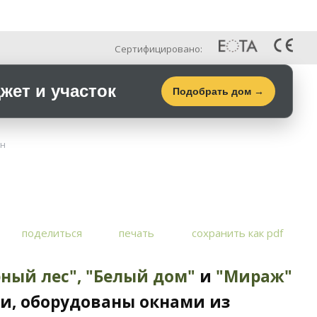
Рус
Галерея
Контакты
Сертифицировано:
ет и участок
Подобрать дом →
он
поделиться
печать
сохранить как pdf
рный лес",
"Белый дом"
и
"Мираж"
си, оборудованы окнами из