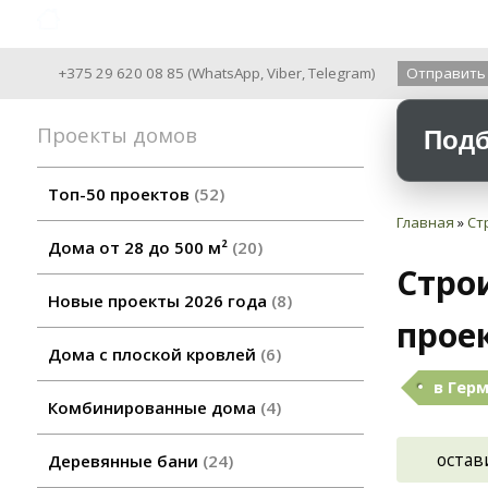
Archiline Wooden Houses since 2004
+375 29 620 08 85
(
WhatsApp
,
Viber
,
Telegram
)
Отправить
Проекты домов
Подб
Топ-50 проектов
52
Главная
»
Ст
Дома от 28 до 500 м²
20
Стро
Новые проекты 2026 года
8
проек
Дома с плоской кровлей
6
в Герм
Комбинированные дома
4
остав
Деревянные бани
24