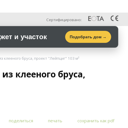
Рус
Галерея
Контакты
Сертифицировано:
ет и участок
Подобрать дом →
 клееного бруса, проект "Лейпциг" 103 м²
из клееного бруса,
поделиться
печать
сохранить как pdf