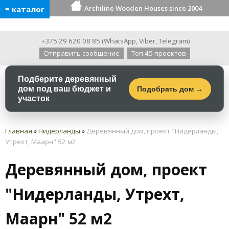
Archiline Wooden Houses since 2004
≡ каталог
+375 29 620 08 85
(
WhatsApp
,
Viber
,
Telegram
)
Отправить сообщение
Топ 45 проектов
Подберите деревянный
дом под ваш бюджет и
Подобрать дом →
участок
Главная
»
Нидерланды
»
Деревянный дом, проект "Нидерланды,
Утрехт, Маарн" 52 м2
Деревянный дом, проект
"Нидерланды, Утрехт,
Маарн" 52 м2