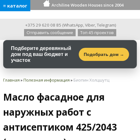
Archiline Wooden Houses since 2004
≡ каталог
+375 29 620 08 85
(
WhatsApp
,
Viber
,
Telegram
)
Отправить сообщение
Топ 45 проектов
Подберите деревянный
дом под ваш бюджет и
Подобрать дом →
участок
Главная
»
Полезная информация
»
Биопин Холцшутц
Масло фасадное для
наружных работ с
антисептиком 425/2043