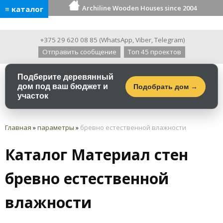
Archiline Wooden Houses since 2004
≡ каталог
+375 29 620 08 85
(
WhatsApp
,
Viber
,
Telegram
)
Отправить сообщение
Топ 45 проектов
Подберите деревянный
дом под ваш бюджет и
Подобрать дом →
участок
Главная
»
параметры
»
бревно естественной влажности
Каталог Материал стен
бревно естественной
влажности