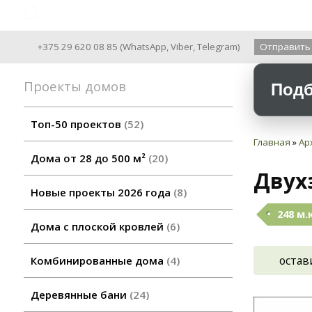
Archiline Wooden Houses since 2004
+375 29 620 08 85
(
WhatsApp
,
Viber
,
Telegram
)
Отправить
Проекты домов
Подб
Топ-50 проектов
52
Главная
»
Ар
Дома от 28 до 500 м²
20
Двух
Новые проекты 2026 года
8
248 м.
Дома с плоской кровлей
6
остав
Комбинированные дома
4
Деревянные бани
24