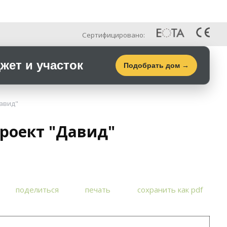
Рус
Галерея
Контакты
Сертифицировано:
ет и участок
Подобрать дом →
авид"
роект "Давид"
поделиться
печать
сохранить как pdf