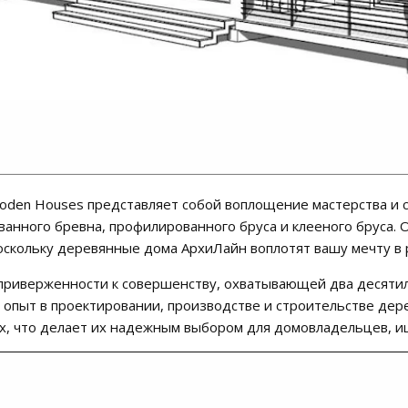
Wooden Houses представляет собой воплощение мастерства и 
анного бревна, профилированного бруса и клееного бруса. 
поскольку деревянные дома AрхиЛайн воплотят вашу мечту в 
приверженности к совершенству, охватывающей два десяти
х опыт в проектировании, производстве и строительстве де
х, что делает их надежным выбором для домовладельцев, и