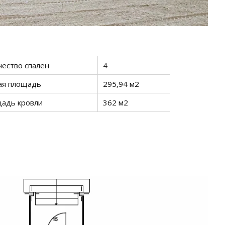
чество спален
4
я площадь
295,94 м2
адь кровли
362 м2