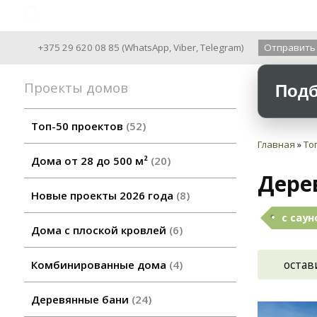
Archiline Wooden Houses since 2004
+375 29 620 08 85
(
WhatsApp
,
Viber
,
Telegram
)
Отправить
Проекты домов
Подб
Топ-50 проектов
52
Главная
»
То
Дома от 28 до 500 м²
20
Дере
Новые проекты 2026 года
8
с сау
Дома с плоской кровлей
6
остав
Комбинированные дома
4
Деревянные бани
24