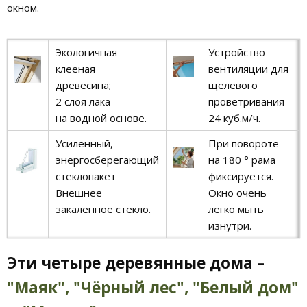
окном.
Экологичная
Устройство
клееная
вентиляции для
древесина;
щелевого
2 слоя лака
проветривания
на водной основе.
24 куб.м/ч.
Усиленный,
При повороте
энергосберегающий
на 180 ° рама
стеклопакет
фиксируется.
Внешнее
Окно очень
закаленное стекло.
легко мыть
изнутри.
Эти четыре деревянные дома –
"Маяк",
"Чёрный лес",
"Белый дом"