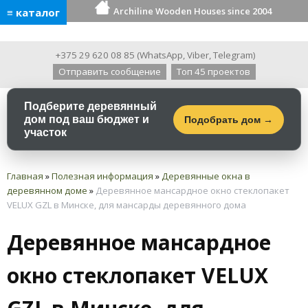
Archiline Wooden Houses since 2004
≡ каталог
+375 29 620 08 85
(
WhatsApp
,
Viber
,
Telegram
)
Отправить сообщение
Топ 45 проектов
Подберите деревянный
дом под ваш бюджет и
Подобрать дом →
участок
Главная
»
Полезная информация
»
Деревянные окна в
деревянном доме
»
Деревянное мансардное окно стеклопакет
VELUX GZL в Минске, для мансарды деревянного дома
Деревянное мансардное
окно стеклопакет VELUX