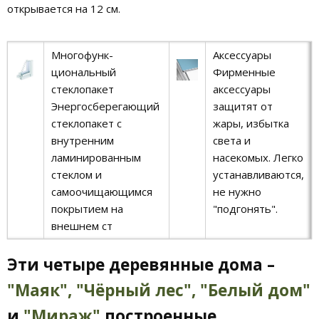
открывается на 12 см.
Многофунк-
Аксессуары
циональный
Фирменные
стеклопакет
аксессуары
Энергосберегающий
защитят от
стеклопакет с
жары, избытка
внутренним
света и
ламинированным
насекомых. Легко
стеклом и
устанавливаются,
самоочищающимся
не нужно
покрытием на
"подгонять".
внешнем ст
Эти четыре деревянные дома –
"Маяк",
"Чёрный лес",
"Белый дом"
и
"Мираж"
построенные