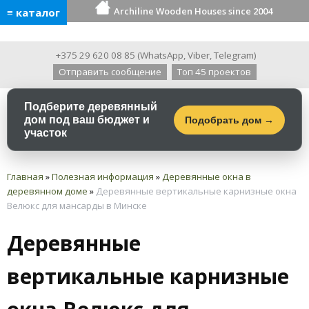
Archiline Wooden Houses since 2004
≡ каталог
+375 29 620 08 85
(
WhatsApp
,
Viber
,
Telegram
)
Отправить сообщение
Топ 45 проектов
Подберите деревянный
дом под ваш бюджет и
Подобрать дом →
участок
Главная
»
Полезная информация
»
Деревянные окна в
деревянном доме
»
Деревянные вертикальные карнизные окна
Велюкс для мансарды в Минске
Деревянные
вертикальные карнизные