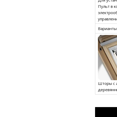
Для устан
Пульт в к
электроо
управлени
Варианты
Шторы с 
деревянн