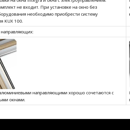
овки на окна Integra и окна с электроуправлением.
омплект не входит. При установке на окно без
борудования необходимо приобрести систему
я KUX 100.
 направляющих:
алюминиевыми направляющими хорошо сочетаются с
ыми окнами.