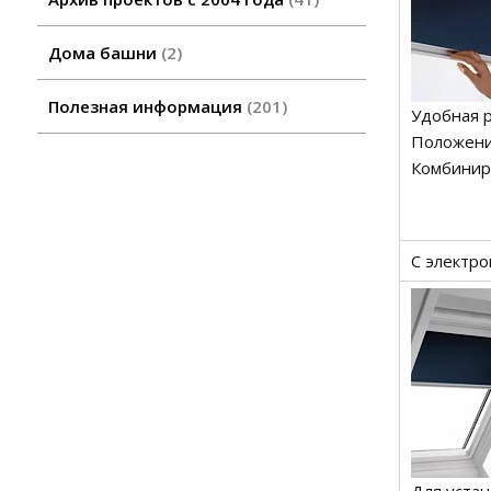
Дома башни
2
Полезная информация
201
Удобная р
Положени
Комбиниру
C электр