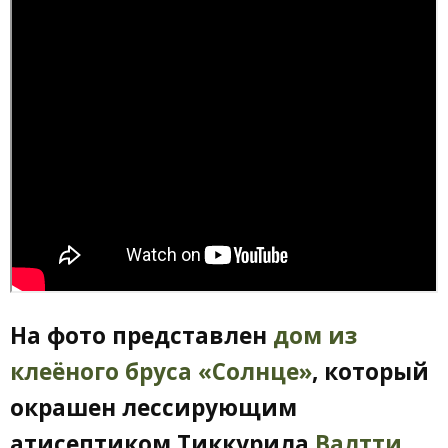
На фото представлен
дом из
клеёного бруса «Солнце»
, который
окрашен лессирующим
атисептиком Тиккурила
Валтти