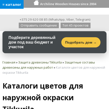
Archiline Wooden Houses since 2004
≡ каталог
+375 29 620 08 85
(
WhatsApp
,
Viber
,
Telegram
)
Отправить сообщение
Топ 45 проектов
Подберите деревянный
дом под ваш бюджет и
Подобрать дом →
участок
Главная
»
Защита древесины Tikkurila
»
Защитные составы
древесины для наружных работ
»
Каталоги цветов для наружной
окраски Tikkurila
Каталоги цветов для
наружной окраски